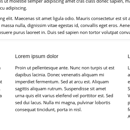
s ut molestie semper adipiscing amet cras class donec sapien, m
cu adipiscing.
g elit. Maecenas sit amet ligula odio. Mauris consectetur est sit 
massa nulla, dignissim vitae egestas id, convallis eget eros. Aen
ere purus laoreet in. Duis sed sapien non tortor volutpat conval
Lorem ipsum dolor
n
Proin ut pellentesque ante. Nunc non turpis ut est
L
dapibus lacinia. Donec venenatis aliquam mi
a
at
imperdiet fermentum. Sed at arcu est. Aliquam
e
.
sagittis aliquam rutrum. Suspendisse sit amet
S
a
urna quis elit varius eleifend vel porttitor est. Sed
V
sed dui lacus. Nulla mi magna, pulvinar lobortis
p
consequat tincidunt, porta in nisl.
f
A